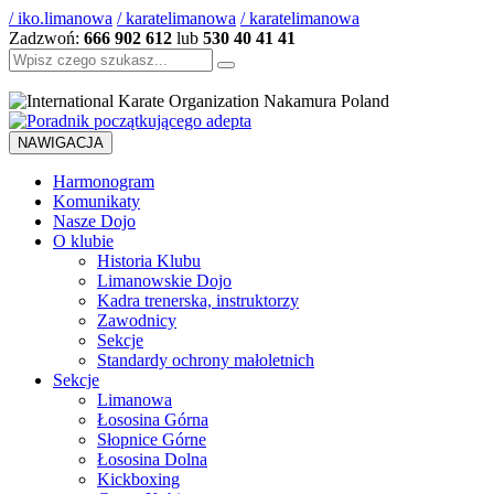
/ iko.limanowa
/ karatelimanowa
/ karatelimanowa
Zadzwoń:
666 902 612
lub
530 40 41 41
Szukaj:
NAWIGACJA
Harmonogram
Komunikaty
Nasze Dojo
O klubie
Historia Klubu
Limanowskie Dojo
Kadra trenerska, instruktorzy
Zawodnicy
Sekcje
Standardy ochrony małoletnich
Sekcje
Limanowa
Łososina Górna
Słopnice Górne
Łososina Dolna
Kickboxing