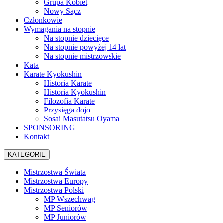
Grupa Kobiet
Nowy Sącz
Członkowie
Wymagania na stopnie
Na stopnie dziecięce
Na stopnie powyżej 14 lat
Na stopnie mistrzowskie
Kata
Karate Kyokushin
Historia Karate
Historia Kyokushin
Filozofia Karate
Przysięga dojo
Sosai Masutatsu Oyama
SPONSORING
Kontakt
KATEGORIE
Mistrzostwa Świata
Mistrzostwa Europy
Mistrzostwa Polski
MP Wszechwag
MP Seniorów
MP Juniorów