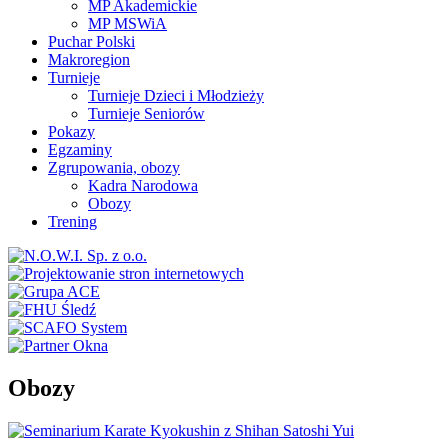
MP Akademickie
MP MSWiA
Puchar Polski
Makroregion
Turnieje
Turnieje Dzieci i Młodzieży
Turnieje Seniorów
Pokazy
Egzaminy
Zgrupowania, obozy
Kadra Narodowa
Obozy
Trening
Obozy