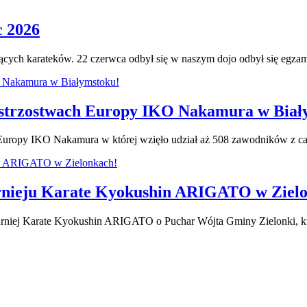
c 2026
jących karateków. 22 czerwca odbył się w naszym dojo odbył się egza
 Mistrzostwach Europy IKO Nakamura w Biał
Europy IKO Nakamura w której wzięło udział aż 508 zawodników z cał
Turnieju Karate Kyokushin ARIGATO w Ziel
Turniej Karate Kyokushin ARIGATO o Puchar Wójta Gminy Zielonki, k