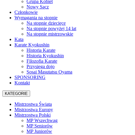
Grupa Kobiet
Nowy Sącz
Członkowie
Wymagania na stopnie
Na stopnie dziecięce
Na stopnie powyżej 14 lat
Na stopnie mistrzowskie
Kata
Karate Kyokushin
Historia Karate
Historia Kyokushin
Filozofia Karate
Przysięga dojo
Sosai Masutatsu Oyama
SPONSORING
Kontakt
KATEGORIE
Mistrzostwa Świata
Mistrzostwa Europy
Mistrzostwa Polski
MP Wszechwag
MP Seniorów
MP Juniorów