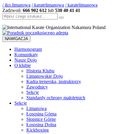
/ iko.limanowa
/ karatelimanowa
/ karatelimanowa
Zadzwoń:
666 902 612
lub
530 40 41 41
Szukaj:
NAWIGACJA
Harmonogram
Komunikaty
Nasze Dojo
O klubie
Historia Klubu
Limanowskie Dojo
Kadra trenerska, instruktorzy
Zawodnicy
Sekcje
Standardy ochrony małoletnich
Sekcje
Limanowa
Łososina Górna
Słopnice Górne
Łososina Dolna
Kickboxing