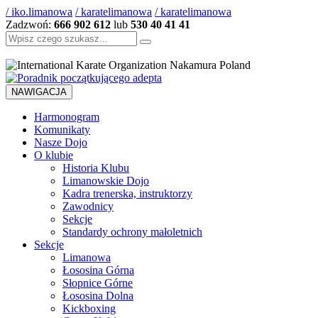
/ iko.limanowa
/ karatelimanowa
/ karatelimanowa
Zadzwoń:
666 902 612
lub
530 40 41 41
Szukaj:
NAWIGACJA
Harmonogram
Komunikaty
Nasze Dojo
O klubie
Historia Klubu
Limanowskie Dojo
Kadra trenerska, instruktorzy
Zawodnicy
Sekcje
Standardy ochrony małoletnich
Sekcje
Limanowa
Łososina Górna
Słopnice Górne
Łososina Dolna
Kickboxing