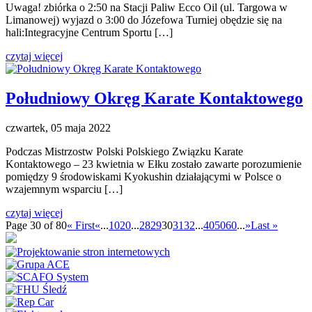
Uwaga! zbiórka o 2:50 na Stacji Paliw Ecco Oil (ul. Targowa w
Limanowej) wyjazd o 3:00 do Józefowa Turniej obędzie się na
hali:Integracyjne Centrum Sportu […]
czytaj więcej
Południowy Okręg Karate Kontaktowego
czwartek, 05 maja 2022
Podczas Mistrzostw Polski Polskiego Związku Karate
Kontaktowego – 23 kwietnia w Ełku zostało zawarte porozumienie
pomiędzy 9 środowiskami Kyokushin działającymi w Polsce o
wzajemnym wsparciu […]
czytaj więcej
Page 30 of 80
« First
«
...
10
20
...
28
29
30
31
32
...
40
50
60
...
»
Last »