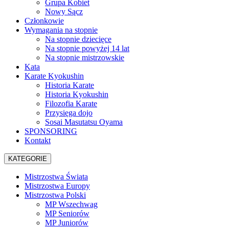
Grupa Kobiet
Nowy Sącz
Członkowie
Wymagania na stopnie
Na stopnie dziecięce
Na stopnie powyżej 14 lat
Na stopnie mistrzowskie
Kata
Karate Kyokushin
Historia Karate
Historia Kyokushin
Filozofia Karate
Przysięga dojo
Sosai Masutatsu Oyama
SPONSORING
Kontakt
KATEGORIE
Mistrzostwa Świata
Mistrzostwa Europy
Mistrzostwa Polski
MP Wszechwag
MP Seniorów
MP Juniorów