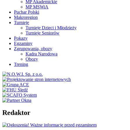
MP Akademickie
MP MSWiA
Puchar Polski
Makroregion
Turnieje
Turnieje Dzieci i Młodzieży
Turnieje Seniorów
Pokazy
Egzaminy
Zgrupowania, obozy
Kadra Narodowa
Obozy
Trening
Redaktor