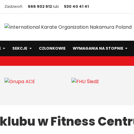
Zadzwoń:
666 902 612
lub
530 40 41 41
E
SEKCJE
CZŁONKOWIE
WYMAGANIA NA STOPNIE
 klubu w Fitness Cent