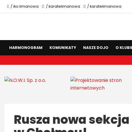
/ iko.limanowa
/ karatelimanowa
/ karatelimanowa
HARMONOGRAM
KOMUNIKATY
NASZE DOJO
O KLUBI
Rusza nowa sekcja