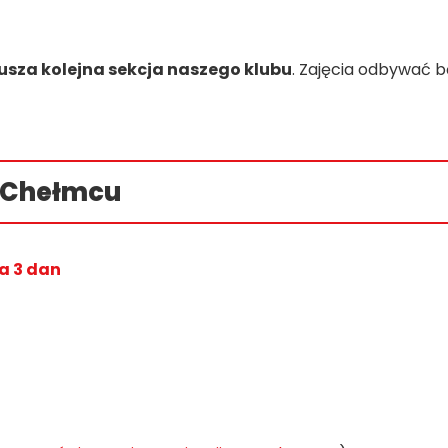
usza kolejna sekcja naszego klubu
. Zajęcia odbywać b
w Chełmcu
a 3 dan