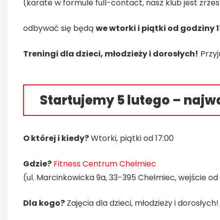
(karate w formule full-contact, nasz klub jest zrz
odbywać się będą
we wtorki i piątki od godziny 1
Treningi dla dzieci, młodzieży i dorosłych!
Przyj
Startujemy 5 lutego – najw
O której i kiedy?
Wtorki, piątki od 17:00
Gdzie?
Fitness Centrum Chełmiec
(ul. Marcinkowicka 9a, 33-395 Chełmiec, wejście o
Dla kogo?
Zajęcia dla dzieci, młodzieży i dorosłych!