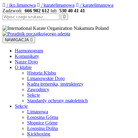
/ iko.limanowa
/ karatelimanowa
/ karatelimanowa
Zadzwoń:
666 902 612
lub
530 40 41 41
Szukaj:
NAWIGACJA
Harmonogram
Komunikaty
Nasze Dojo
O klubie
Historia Klubu
Limanowskie Dojo
Kadra trenerska, instruktorzy
Zawodnicy
Sekcje
Standardy ochrony małoletnich
Sekcje
Limanowa
Łososina Górna
Słopnice Górne
Łososina Dolna
Kickboxing