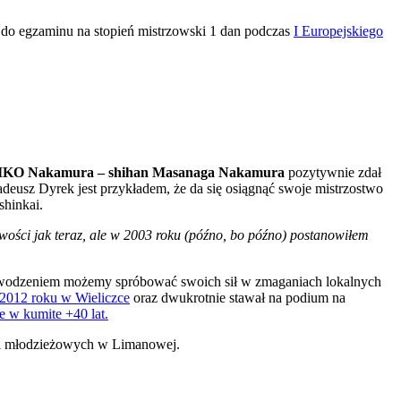
do egzaminu na stopień mistrzowski 1 dan podczas
I Europejskiego
 IKO Nakamura – shihan Masanaga Nakamura
pozytywnie zdał
adeusz Dyrek jest przykładem, że da się osiągnąć swoje mistrzostwo
shinkai.
iwości jak teraz, ale w 2003 roku (późno, bo późno) postanowiłem
 powodzeniem możemy spróbować swoich sił w zmaganiach lokalnych
2012 roku w Wieliczce
oraz dwukrotnie stawał na podium na
e w kumite +40 lat.
h i młodzieżowych w Limanowej.