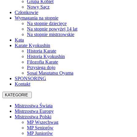
Grupa Kobiet
Nowy Sącz
Członkowie
Wymagania na stopnie
Na stopnie dziecięce
Na stopnie powyżej 14 lat
Na stopnie mistrzowskie
Kata
Karate Kyokushin
Historia Karate
Historia Kyokushin
Filozofia Karate
Przysięga dojo
Sosai Masutatsu Oyama
SPONSORING
Kontakt
KATEGORIE
Mistrzostwa Świata
Mistrzostwa Europy
Mistrzostwa Polski
MP Wszechwag
MP Seniorów
MP Juniorów