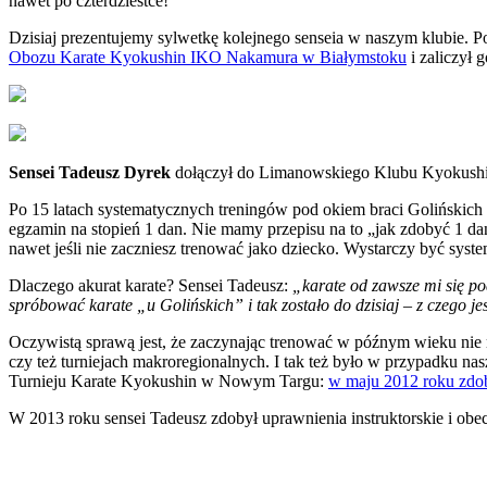
nawet po czterdziestce!
Dzisiaj prezentujemy sylwetkę kolejnego senseia w naszym klubie. 
Obozu Karate Kyokushin IKO Nakamura w Białymstoku
i zaliczył 
Sensei Tadeusz Dyrek
dołączył do Limanowskiego Klubu Kyokushin 
Po 15 latach systematycznych treningów pod okiem braci Golińskich 
egzamin na stopień 1 dan. Nie mamy przepisu na to „jak zdobyć 1 dan
nawet jeśli nie zaczniesz trenować jako dziecko. Wystarczy być system
Dlaczego akurat karate? Sensei Tadeusz:
„karate od zawsze mi się pod
spróbować karate „u Golińskich” i tak zostało do dzisiaj – z czego 
Oczywistą sprawą jest, że zaczynając trenować w późnym wieku nie
czy też turniejach makroregionalnych. I tak też było w przypadku nas
Turnieju Karate Kyokushin w Nowym Targu:
w maju 2012 roku zdob
W 2013 roku sensei Tadeusz zdobył uprawnienia instruktorskie i ob