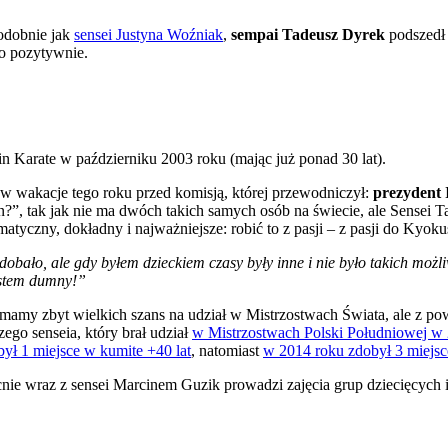
Podobnie jak
sensei Justyna Woźniak
,
sempai Tadeusz Dyrek
podszedł 
go pozytywnie.
Karate w październiku 2003 roku (mając już ponad 30 lat).
w wakacje tego roku przed komisją, której przewodniczył:
prezydent
?”, tak jak nie ma dwóch takich samych osób na świecie, ale Sensei T
atyczny, dokładny i najważniejsze: robić to z pasji – z pasji do Kyoku
obało, ale gdy byłem dzieckiem czasy były inne i nie było takich możl
jestem dumny!”
 mamy zbyt wielkich szans na udział w Mistrzostwach Świata, ale z
zego senseia, który brał udział
w Mistrzostwach Polski Południowej w 
ył 1 miejsce w kumite +40 lat
, natomiast
w 2014 roku zdobył 3 miejsc
ecnie wraz z sensei Marcinem Guzik prowadzi zajęcia grup dziecięcyc