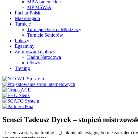
MP Akademickie
MP MSWiA
Puchar Polski
Makroregion
Turnieje
Turnieje Dzieci i Młodzieży
Turnieje Seniorów
Pokazy
Egzaminy
Zgrupowania, obozy
Kadra Narodowa
Obozy
Trening
Sensei Tadeusz Dyrek – stopień mistrzowski
„Jestem za stary na trening”, „i tak nic nie osiągnę bo nie zacząłem 