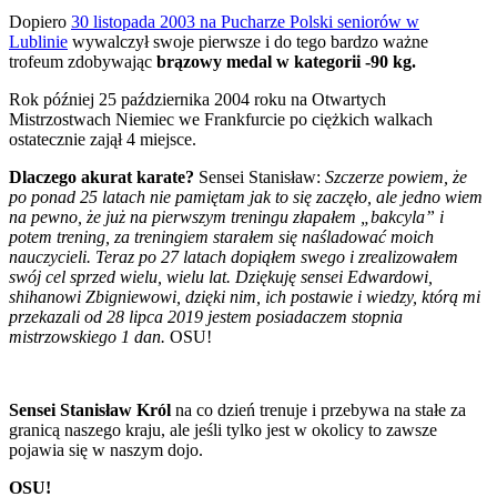
Dopiero
30 listopada 2003 na Pucharze Polski seniorów w
Lublinie
wywalczył swoje pierwsze i do tego bardzo ważne
trofeum zdobywając
brązowy medal w kategorii -90 kg.
Rok później 25 października 2004 roku na Otwartych
Mistrzostwach Niemiec we Frankfurcie po ciężkich walkach
ostatecznie zajął 4 miejsce.
Dlaczego akurat karate?
Sensei Stanisław:
Szczerze powiem, że
po ponad 25 latach nie pamiętam jak to się zaczęło, ale jedno wiem
na pewno, że już na pierwszym treningu złapałem „bakcyla” i
potem trening, za treningiem starałem się naśladować moich
nauczycieli. Teraz po 27 latach dopiąłem swego i zrealizowałem
swój cel sprzed wielu, wielu lat. Dziękuję sensei Edwardowi,
shihanowi Zbigniewowi, dzięki nim, ich postawie i wiedzy, którą mi
przekazali od 28 lipca 2019 jestem posiadaczem stopnia
mistrzowskiego 1 dan.
OSU!
Sensei Stanisław Król
na co dzień trenuje i przebywa na stałe za
granicą naszego kraju, ale jeśli tylko jest w okolicy to zawsze
pojawia się w naszym dojo.
OSU!