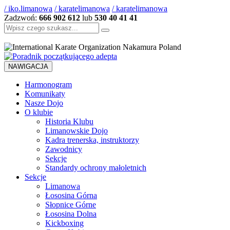
/ iko.limanowa
/ karatelimanowa
/ karatelimanowa
Zadzwoń:
666 902 612
lub
530 40 41 41
Szukaj:
NAWIGACJA
Harmonogram
Komunikaty
Nasze Dojo
O klubie
Historia Klubu
Limanowskie Dojo
Kadra trenerska, instruktorzy
Zawodnicy
Sekcje
Standardy ochrony małoletnich
Sekcje
Limanowa
Łososina Górna
Słopnice Górne
Łososina Dolna
Kickboxing