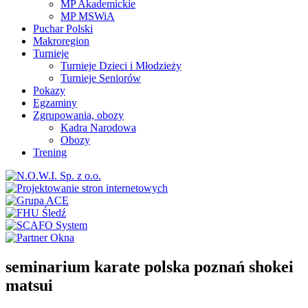
MP Akademickie
MP MSWiA
Puchar Polski
Makroregion
Turnieje
Turnieje Dzieci i Młodzieży
Turnieje Seniorów
Pokazy
Egzaminy
Zgrupowania, obozy
Kadra Narodowa
Obozy
Trening
seminarium karate polska poznań shokei
matsui