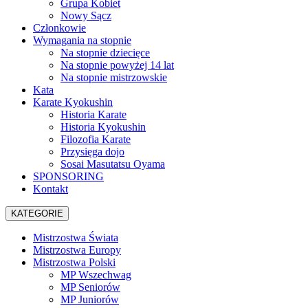
Grupa Kobiet
Nowy Sącz
Członkowie
Wymagania na stopnie
Na stopnie dziecięce
Na stopnie powyżej 14 lat
Na stopnie mistrzowskie
Kata
Karate Kyokushin
Historia Karate
Historia Kyokushin
Filozofia Karate
Przysięga dojo
Sosai Masutatsu Oyama
SPONSORING
Kontakt
KATEGORIE
Mistrzostwa Świata
Mistrzostwa Europy
Mistrzostwa Polski
MP Wszechwag
MP Seniorów
MP Juniorów