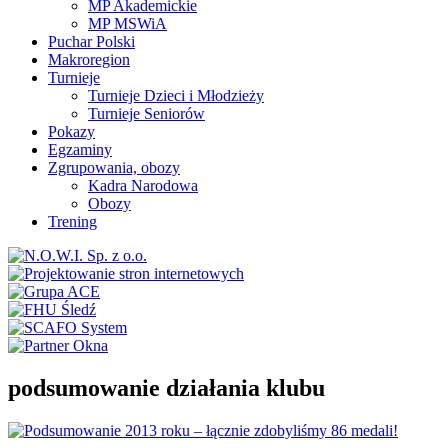
MP Akademickie
MP MSWiA
Puchar Polski
Makroregion
Turnieje
Turnieje Dzieci i Młodzieży
Turnieje Seniorów
Pokazy
Egzaminy
Zgrupowania, obozy
Kadra Narodowa
Obozy
Trening
podsumowanie działania klubu