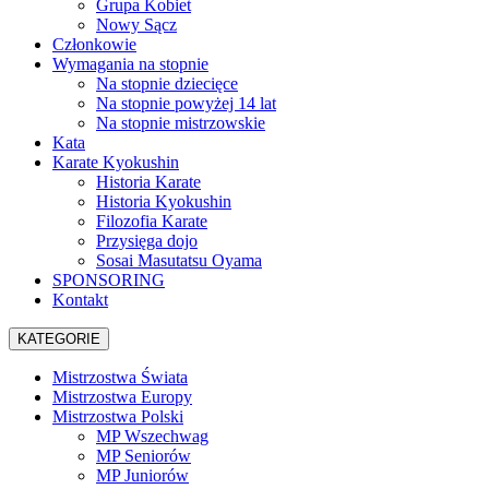
Grupa Kobiet
Nowy Sącz
Członkowie
Wymagania na stopnie
Na stopnie dziecięce
Na stopnie powyżej 14 lat
Na stopnie mistrzowskie
Kata
Karate Kyokushin
Historia Karate
Historia Kyokushin
Filozofia Karate
Przysięga dojo
Sosai Masutatsu Oyama
SPONSORING
Kontakt
KATEGORIE
Mistrzostwa Świata
Mistrzostwa Europy
Mistrzostwa Polski
MP Wszechwag
MP Seniorów
MP Juniorów