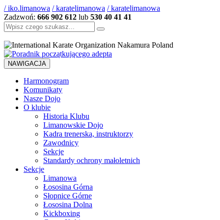
/ iko.limanowa
/ karatelimanowa
/ karatelimanowa
Zadzwoń:
666 902 612
lub
530 40 41 41
Szukaj:
NAWIGACJA
Harmonogram
Komunikaty
Nasze Dojo
O klubie
Historia Klubu
Limanowskie Dojo
Kadra trenerska, instruktorzy
Zawodnicy
Sekcje
Standardy ochrony małoletnich
Sekcje
Limanowa
Łososina Górna
Słopnice Górne
Łososina Dolna
Kickboxing