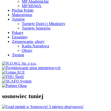
MP Akademickie
MP MSWiA
Puchar Polski
Makroregion
Turnieje
Turnieje Dzieci i Młodzieży
Turnieje Seniorów
Pokazy
Egzaminy
Zgrupowania, obozy
Kadra Narodowa
Obozy
Trening
sosnowiec tuniej