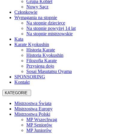
Grupa Kobiet
Nowy Sącz
Członkowie
Wymagania na stopnie
Na stopnie dziecięce
Na stopnie powyżej 14 lat
Na stopnie mistrzowskie
Kata
Karate Kyokushin
Historia Karate
Historia Kyokushin
Filozofia Karate
Przysięga dojo
Sosai Masutatsu Oyama
SPONSORING
Kontakt
KATEGORIE
Mistrzostwa Świata
Mistrzostwa Europy
Mistrzostwa Polski
MP Wszechwag
MP Seniorów
MP Juniorów