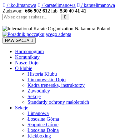
/ iko.limanowa
/ karatelimanowa
/ karatelimanowa
Zadzwoń:
666 902 612
lub
530 40 41 41
Szukaj:
NAWIGACJA
Harmonogram
Komunikaty
Nasze Dojo
O klubie
Historia Klubu
Limanowskie Dojo
Kadra trenerska, instruktorzy
Zawodnicy
Sekcje
Standardy ochrony małoletnich
Sekcje
Limanowa
Łososina Górna
Słopnice Górne
Łososina Dolna
Kickboxing