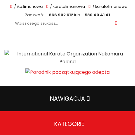
/ iko.limanowa
/ karatelimanowa
/ karatelimanowa
Zadzwoń:
666 902 612
lub
530 40 41 41
Szukaj:
NAWIGACJA
KATEGORIE