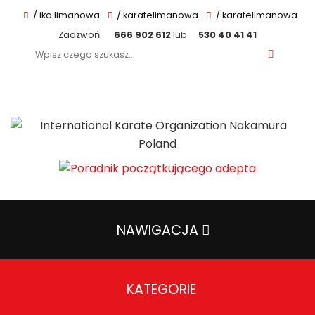
/ iko.limanowa
/ karatelimanowa
/ karatelimanowa
Zadzwoń:
666 902 612
lub
530 40 41 41
Szukaj:
NAWIGACJA
KATEGORIE