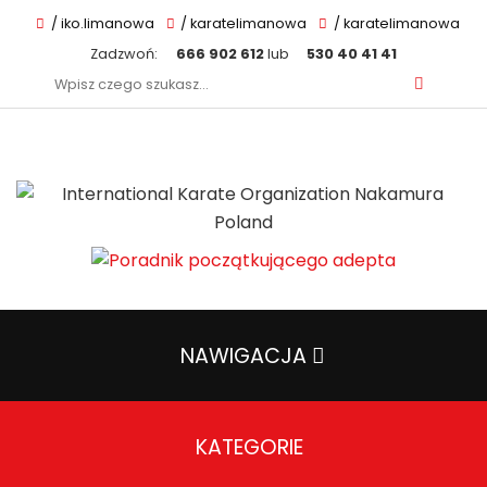
/ iko.limanowa
/ karatelimanowa
/ karatelimanowa
Zadzwoń:
666 902 612
lub
530 40 41 41
Szukaj:
NAWIGACJA
KATEGORIE