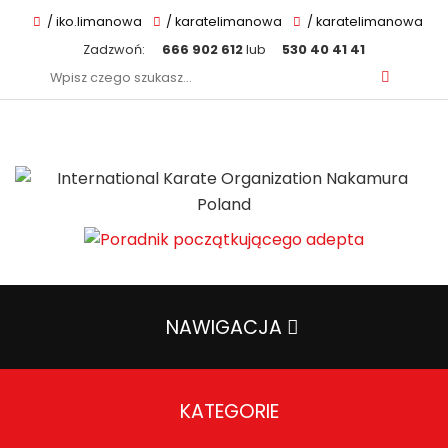
/ iko.limanowa
/ karatelimanowa
/ karatelimanowa
Zadzwoń:
666 902 612
lub
530 40 41 41
Szukaj:
NAWIGACJA
KATEGORIE