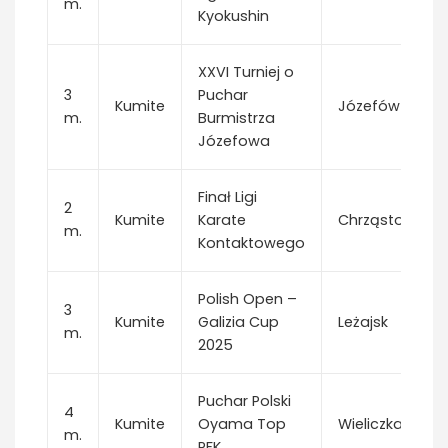
m.
Kyokushin
XXVI Turniej o
3
Puchar
Kumite
Józefów
m.
Burmistrza
Józefowa
Finał Ligi
2
Kumite
Karate
Chrząstowice
m.
Kontaktowego
Polish Open –
3
Kumite
Galizia Cup
Leżajsk
m.
2025
Puchar Polski
4
Kumite
Oyama Top
Wieliczka
m.
PFK