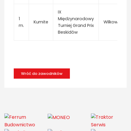
IX
1
Międzynarodowy
Kumite
Wilkowice
m.
Turniej Grand Prix
Beskidów
Wróć do zawodników