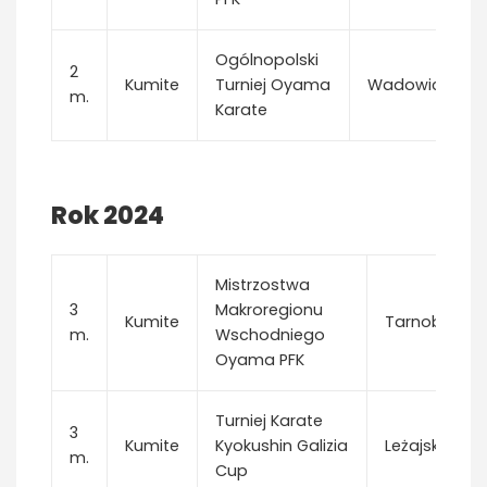
Ogólnopolski
2
Kumite
Turniej Oyama
Wadowice
m.
Karate
Rok 2024
Mistrzostwa
3
Makroregionu
Kumite
Tarnobrzeg
m.
Wschodniego
Oyama PFK
Turniej Karate
3
Kumite
Kyokushin Galizia
Leżajsk
m.
Cup