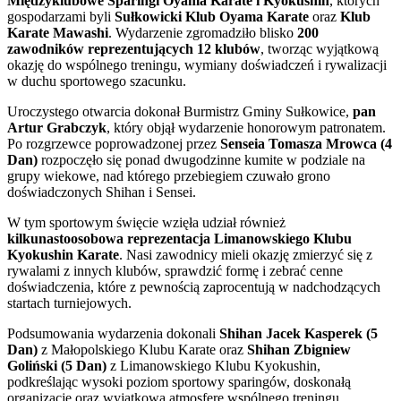
Międzyklubowe Sparingi Oyama Karate i Kyokushin
, których
gospodarzami byli
Sułkowicki Klub Oyama Karate
oraz
Klub
Karate Mawashi
. Wydarzenie zgromadziło blisko
200
zawodników reprezentujących 12 klubów
, tworząc wyjątkową
okazję do wspólnego treningu, wymiany doświadczeń i rywalizacji
w duchu sportowego szacunku.
Uroczystego otwarcia dokonał Burmistrz Gminy Sułkowice,
pan
Artur Grabczyk
, który objął wydarzenie honorowym patronatem.
Po rozgrzewce poprowadzonej przez
Senseia Tomasza Mrowca (4
Dan)
rozpoczęło się ponad dwugodzinne kumite w podziale na
grupy wiekowe, nad którego przebiegiem czuwało grono
doświadczonych Shihan i Sensei.
W tym sportowym święcie wzięła udział również
kilkunastoosobowa reprezentacja Limanowskiego Klubu
Kyokushin Karate
. Nasi zawodnicy mieli okazję zmierzyć się z
rywalami z innych klubów, sprawdzić formę i zebrać cenne
doświadczenia, które z pewnością zaprocentują w nadchodzących
startach turniejowych.
Podsumowania wydarzenia dokonali
Shihan Jacek Kasperek (5
Dan)
z Małopolskiego Klubu Karate oraz
Shihan Zbigniew
Goliński (5 Dan)
z Limanowskiego Klubu Kyokushin,
podkreślając wysoki poziom sportowy sparingów, doskonałą
organizację oraz wyjątkową atmosferę wspólnego treningu.