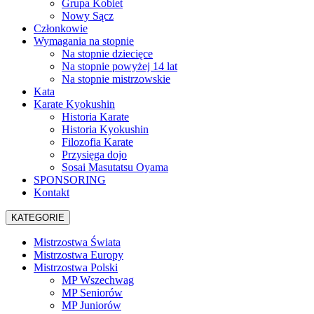
Grupa Kobiet
Nowy Sącz
Członkowie
Wymagania na stopnie
Na stopnie dziecięce
Na stopnie powyżej 14 lat
Na stopnie mistrzowskie
Kata
Karate Kyokushin
Historia Karate
Historia Kyokushin
Filozofia Karate
Przysięga dojo
Sosai Masutatsu Oyama
SPONSORING
Kontakt
KATEGORIE
Mistrzostwa Świata
Mistrzostwa Europy
Mistrzostwa Polski
MP Wszechwag
MP Seniorów
MP Juniorów