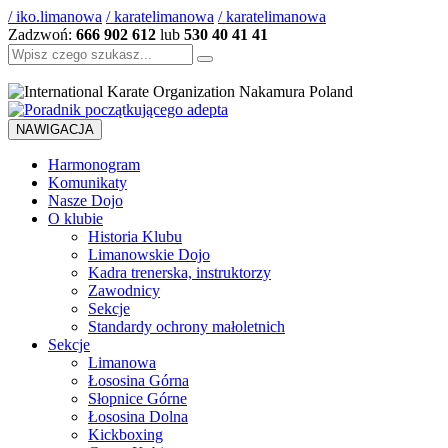
/ iko.limanowa
/ karatelimanowa
/ karatelimanowa
Zadzwoń:
666 902 612
lub
530 40 41 41
Szukaj:
NAWIGACJA
Harmonogram
Komunikaty
Nasze Dojo
O klubie
Historia Klubu
Limanowskie Dojo
Kadra trenerska, instruktorzy
Zawodnicy
Sekcje
Standardy ochrony małoletnich
Sekcje
Limanowa
Łososina Górna
Słopnice Górne
Łososina Dolna
Kickboxing