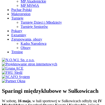
MP Akademickie
MP MSWiA
Puchar Polski
Makroregion
Turnieje
Turnieje Dzieci i Młodzieży
Turnieje Seniorów
Pokazy
Egzaminy
Zgrupowania, obozy
Kadra Narodowa
Obozy
Trening
Sparingi międzyklubowe w Sułkowicach
W sobotę,
16 maja
, w hali sportowej w Sułkowicach odbyły się
IV