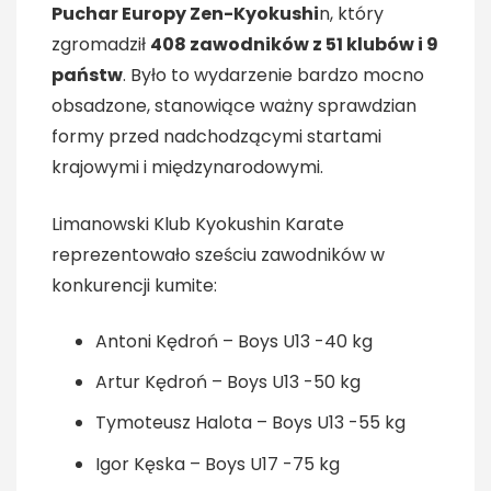
Puchar Europy Zen-Kyokushi
n, który
zgromadził
408 zawodników z 51 klubów i 9
państw
. Było to wydarzenie bardzo mocno
obsadzone, stanowiące ważny sprawdzian
formy przed nadchodzącymi startami
krajowymi i międzynarodowymi.
Limanowski Klub Kyokushin Karate
reprezentowało sześciu zawodników w
konkurencji kumite:
Antoni Kędroń – Boys U13 -40 kg
Artur Kędroń – Boys U13 -50 kg
Tymoteusz Halota – Boys U13 -55 kg
Igor Kęska – Boys U17 -75 kg