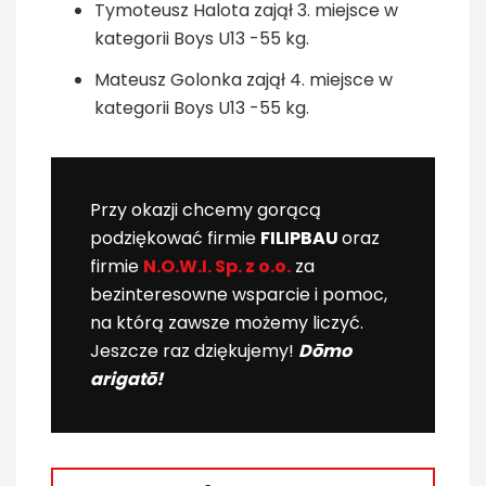
Tymoteusz Halota zajął 3. miejsce w
kategorii Boys U13 -55 kg.
Mateusz Golonka zajął 4. miejsce w
kategorii Boys U13 -55 kg.
Przy okazji chcemy gorącą
podziękować firmie
FILIPBAU
oraz
firmie
N.O.W.I. Sp. z o.o.
za
bezinteresowne wsparcie i pomoc,
na którą zawsze możemy liczyć.
Jeszcze raz dziękujemy!
Dōmo
arigatō!