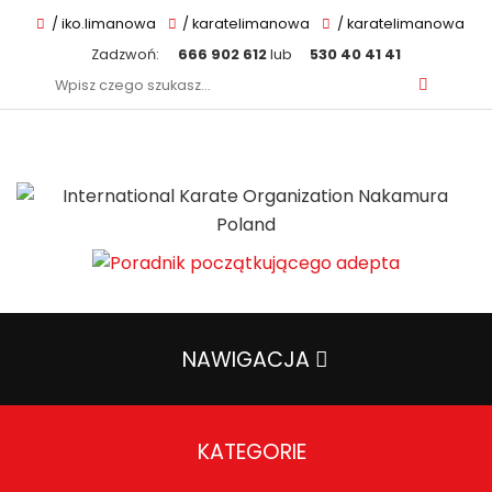
/ iko.limanowa
/ karatelimanowa
/ karatelimanowa
Zadzwoń:
666 902 612
lub
530 40 41 41
Szukaj:
NAWIGACJA
KATEGORIE