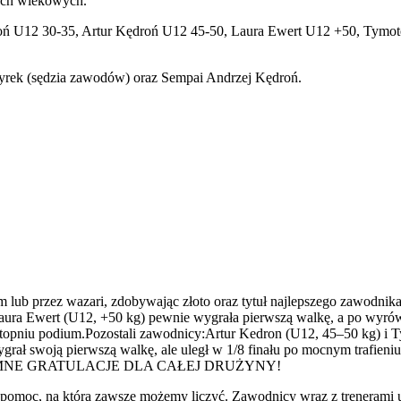
iach wiekowych.
roń U12 30-35, Artur Kędroń U12 45-50, Laura Ewert U12 +50, Tymo
yrek (sędzia zawodów) oraz Sempai Andrzej Kędroń.
lub przez wazari, zdobywając złoto oraz tytuł najlepszego zawodnika 
aura Ewert (U12, +50 kg) pewnie wygrała pierwszą walkę, a po wyró
 stopniu podium.Pozostali zawodnicy:Artur Kedron (U12, 45–50 kg) i T
rał swoją pierwszą walkę, ale uległ w 1/8 finału po mocnym trafien
h. OGROMNE GRATULACJE DLA CAŁEJ DRUŻYNY!
i pomoc, na którą zawsze możemy liczyć. Zawodnicy wraz z trenera