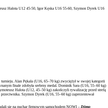
teusz Halota U12 45-50, Igor Kęska U16 55-60, Szymon Dyrek U16
turnieju. Alan Pękala (U16, 65–70 kg) zwyciężył w swojej kategorii
wnanym finale zdobyła srebrny medal. Dominik Sara (U16, 55–60 kg)
ymoteusz Halota (U12, 45–50 kg) zakończyli rywalizację przed strefą
iu przeciwnika. Szymon Dyrek (U16, 55–60 kg) zaprezentował
mi udali się na puchar firmowym samochodem NOWI –
Dōmo