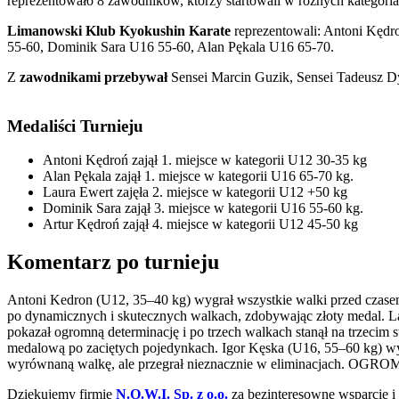
reprezentowało 8 zawodników, którzy startowali w różnych kategor
Limanowski Klub Kyokushin Karate
reprezentowali: Antoni Kęd
55-60, Dominik Sara U16 55-60, Alan Pękala U16 65-70.
Z
zawodnikami przebywał
Sensei Marcin Guzik, Sensei Tadeusz D
Medaliści Turnieju
Antoni Kędroń zajął 1. miejsce w kategorii U12 30-35 kg
Alan Pękala zajął 1. miejsce w kategorii U16 65-70 kg.
Laura Ewert zajęła 2. miejsce w kategorii U12 +50 kg
Dominik Sara zajął 3. miejsce w kategorii U16 55-60 kg.
Artur Kędroń zajął 4. miejsce w kategorii U12 45-50 kg
Komentarz po turnieju
Antoni Kedron (U12, 35–40 kg) wygrał wszystkie walki przed czasem 
po dynamicznych i skutecznych walkach, zdobywając złoty medal. L
pokazał ogromną determinację i po trzech walkach stanął na trzecim
medalową po zaciętych pojedynkach. Igor Kęska (U16, 55–60 kg) wyg
wyrównaną walkę, ale przegrał nieznacznie w eliminacjac
Dziękujemy firmie
N.O.W.I. Sp. z o.o.
za bezinteresowne wsparcie 