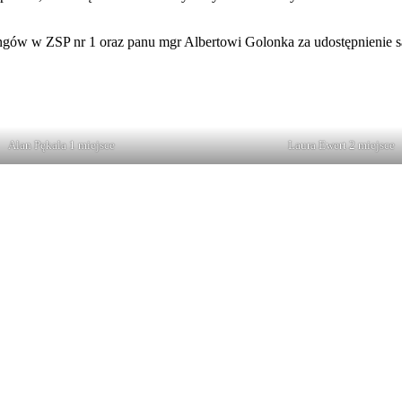
ingów w ZSP nr 1 oraz panu mgr Albertowi Golonka za udostępnienie s
Alan Pękala 1 miejsce
Laura Ewert 2 miejsce