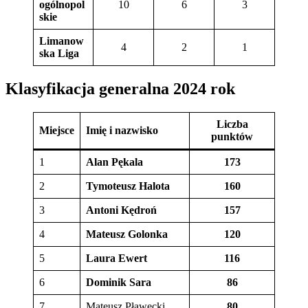
ogólnopol
10
6
3
skie
Limanow
4
2
1
ska Liga
Klasyfikacja generalna 2024 rok
Liczba
Miejsce
Imię i nazwisko
punktów
1
Alan Pękala
173
2
Tymoteusz Halota
160
3
Antoni Kędroń
157
4
Mateusz Golonka
120
5
Laura Ewert
116
6
Dominik Sara
86
7
Mateusz Pławecki
80