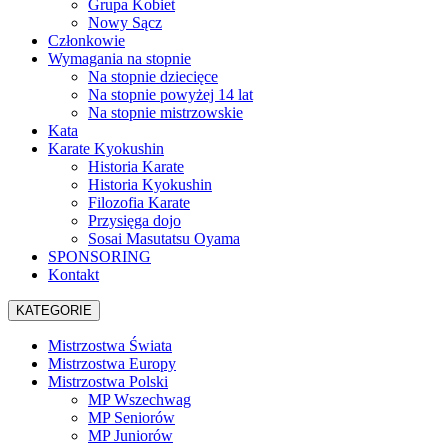
Grupa Kobiet
Nowy Sącz
Członkowie
Wymagania na stopnie
Na stopnie dziecięce
Na stopnie powyżej 14 lat
Na stopnie mistrzowskie
Kata
Karate Kyokushin
Historia Karate
Historia Kyokushin
Filozofia Karate
Przysięga dojo
Sosai Masutatsu Oyama
SPONSORING
Kontakt
KATEGORIE
Mistrzostwa Świata
Mistrzostwa Europy
Mistrzostwa Polski
MP Wszechwag
MP Seniorów
MP Juniorów