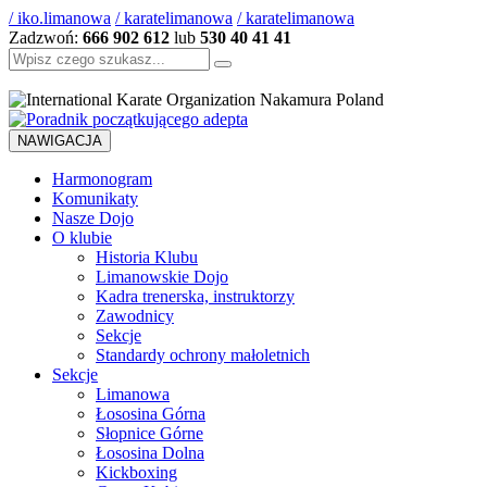
/ iko.limanowa
/ karatelimanowa
/ karatelimanowa
Zadzwoń:
666 902 612
lub
530 40 41 41
Szukaj:
NAWIGACJA
Harmonogram
Komunikaty
Nasze Dojo
O klubie
Historia Klubu
Limanowskie Dojo
Kadra trenerska, instruktorzy
Zawodnicy
Sekcje
Standardy ochrony małoletnich
Sekcje
Limanowa
Łososina Górna
Słopnice Górne
Łososina Dolna
Kickboxing