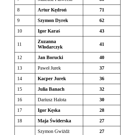
8
Artur Kędroń
71
9
Szymon Dyrek
62
10
Igor Karaś
43
Zuzanna
11
41
Włodarczyk
12
Jan Borucki
40
13
Paweł Jurek
37
14
Kacper Jurek
36
15
Julia Banach
32
16
Dariusz Halota
30
17
Igor Kęska
28
18
Maja Świderska
27
Szymon Gwiżdż
27