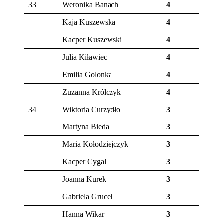
33
Weronika Banach
4
Kaja Kuszewska
4
Kacper Kuszewski
4
Julia Kiławiec
4
Emilia Golonka
4
Zuzanna Królczyk
4
34
Wiktoria Curzydło
3
Martyna Bieda
3
Maria Kołodziejczyk
3
Kacper Cygal
3
Joanna Kurek
3
Gabriela Grucel
3
Hanna Wikar
3