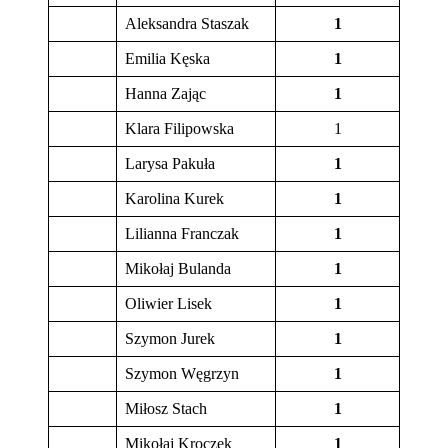
Aleksandra Staszak
1
Emilia Kęska
1
Hanna Zając
1
Klara Filipowska
1
Larysa Pakuła
1
Karolina Kurek
1
Lilianna Franczak
1
Mikołaj Bulanda
1
Oliwier Lisek
1
Szymon Jurek
1
Szymon Węgrzyn
1
Miłosz Stach
1
Mikołaj Kroczek
1