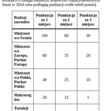
turniejach o zasięgu lokalnym, krajowym i międzynarodowym.
Starty w 2024 roku podlegają punktacji wedle tabeli poniżej.
Punktacja
Punktacja
Punktacja
Rodzaj
za 1
za 2
za 3
zawodów
miejsce
miejsce
miejsce
Mistrzost
100
60
30
wa Świata
Mistrzost
wa
Europy,
60
35
20
Puchar
Europy
Mistrzost
wa Polski,
40
25
10
Puchar
Polski
Makroreg
20
12
5
ion
Turnieje