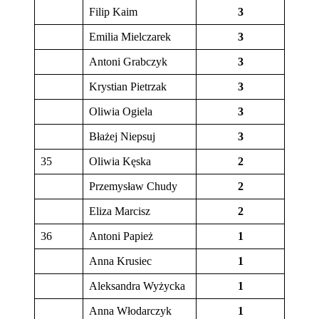
Filip Kaim
3
Emilia Mielczarek
3
Antoni Grabczyk
3
Krystian Pietrzak
3
Oliwia Ogiela
3
Błażej Niepsuj
3
35
Oliwia Kęska
2
Przemysław Chudy
2
Eliza Marcisz
2
36
Antoni Papież
1
Anna Krusiec
1
Aleksandra Wyżycka
1
Anna Włodarczyk
1