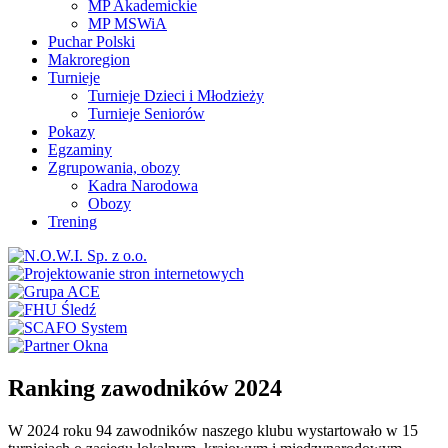
MP Akademickie
MP MSWiA
Puchar Polski
Makroregion
Turnieje
Turnieje Dzieci i Młodzieży
Turnieje Seniorów
Pokazy
Egzaminy
Zgrupowania, obozy
Kadra Narodowa
Obozy
Trening
Ranking zawodników 2024
W 2024 roku 94 zawodników naszego klubu wystartowało w 15