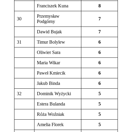
Franciszek Kuna
8
Przemysław
30
7
Podgórny
Dawid Bujak
7
31
Timur Bolylew
6
Oliwier Sara
6
Maria Wikar
6
Paweł Kmiecik
6
Jakub Binda
6
32
Dominik Wyżycki
5
Estera Bulanda
5
Róża Woźniak
5
Amelia Florek
5