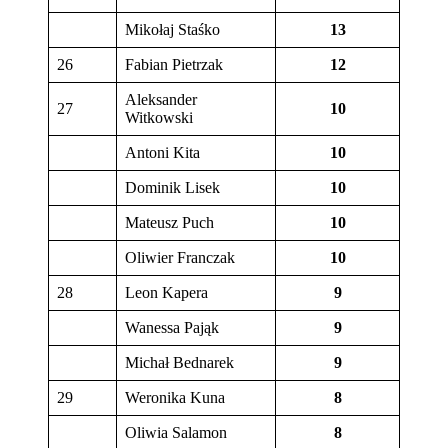
Mikołaj Staśko
13
26
Fabian Pietrzak
12
Aleksander
27
10
Witkowski
Antoni Kita
10
Dominik Lisek
10
Mateusz Puch
10
Oliwier Franczak
10
28
Leon Kapera
9
Wanessa Pająk
9
Michał Bednarek
9
29
Weronika Kuna
8
Oliwia Salamon
8