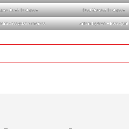
cper Jurek 3 miejsce
Eliza Marcisz 3 miejsce
ndra Szczypka 3 miejsce
Antoni Kędroń – Best Spirit