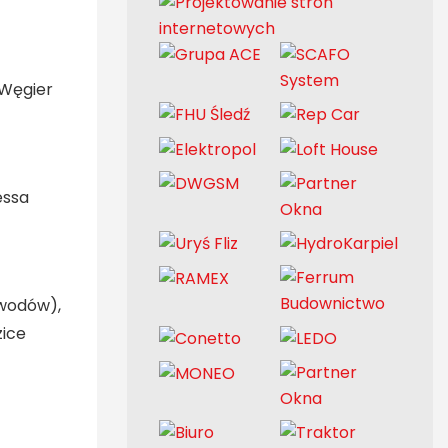
 Węgier
essa
awodów),
zice