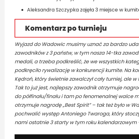
Aleksandra Szczypka zajęła 3 miejsce w kumit
Komentarz po turnieju
Wyjazd do Wadowic musimy uznać za bardzo udany
zawodników z 3 państw, w tym nasza 14-tka zawod
medali, a trzeba podkreślić, że we wszystkich kateg
podkręciło rywalizację w konkurencji kumite. Na kon
Kędroń, który świetnie zawalczył cały turniej, ale 
Tak to już jest, najlepszy zawodnik otrzymuje nagr
do półfinału/finału i tam po fenomenalnej walce m
otrzymuje nagrodę „Best Spirit” – tak też było w
pochwalić występ Antoniego Twaroga, który stoczył 
nami ostatnie 3 starty w tym roku kalendarzowym –