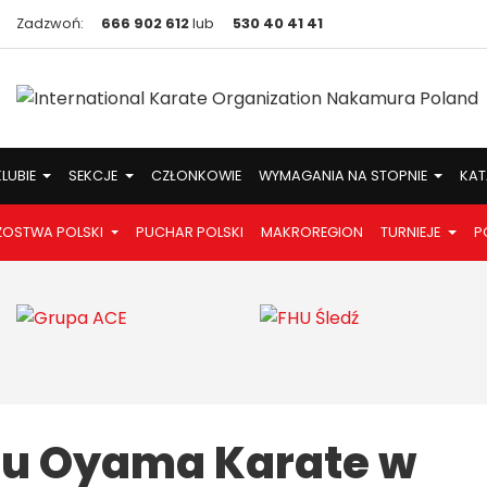
Zadzwoń:
666 902 612
lub
530 40 41 41
KLUBIE
SEKCJE
CZŁONKOWIE
WYMAGANIA NA STOPNIE
KAT
ZOSTWA POLSKI
PUCHAR POLSKI
MAKROREGION
TURNIEJE
P
eju Oyama Karate w