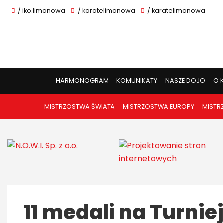
/ iko.limanowa
/ karatelimanowa
/ karatelimanowa
HARMONOGRAM
KOMUNIKATY
NASZE DOJO
O 
MISTRZOSTWA ŚWIATA
MISTRZOSTWA EUROPY
MISTR
11 medali na Turni