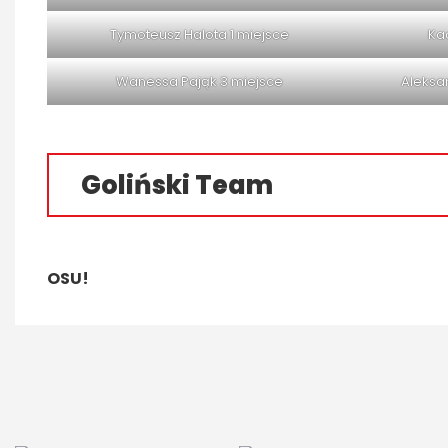
Tymoteusz Halota 1 miejsce
Ka
Wanessa Pająk 3 miejsce
Aleksa
Goliński Team
OSU!