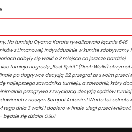
e
. Na turnieju Oyama Karate rywalizowało łącznie 646
ników z Limanowej. Indywidualnie w kumite zdobywamy 1
oriach odbyły się walki o 3 miejsce co jeszcze bardziej
iec turnieju nagrodę „Best Spirit” (Duch Walki) otrzymał 
w finale po dogrywce decyzją 3:2 przegrał ze swoim przeci
odę najlepszego zawodnika turnieju, a zawodnik, który do
inimalnie przegrywa z zwycięzcą decyzją sędziów turniej
 Wadowicach z naszym Sempai Antonim! Warto też odnotow
tego dnia 3 walki i dopiero w finale uległ przeciwnikowi.
 będzie się działo! OSU!