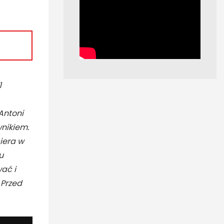
1
Antoni
wnikiem.
ciera w
u
ać i
Przed