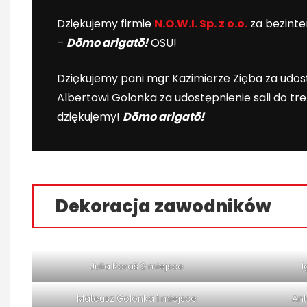
Dziękujemy firmie
N.O.W.I. Sp. z o.o.
za bezinte
–
Dōmo arigatō!
OSU!
Dziękujemy pani mgr Kazimierze Zięba za udost
Albertowi Golonka za udostępnienie sali do tr
dziękujemy!
Dōmo arigatō!
Dekoracja zawodników
Julia Karaś 2 miejsce
I
Mateusz Golonka 1 miejsce
Ant