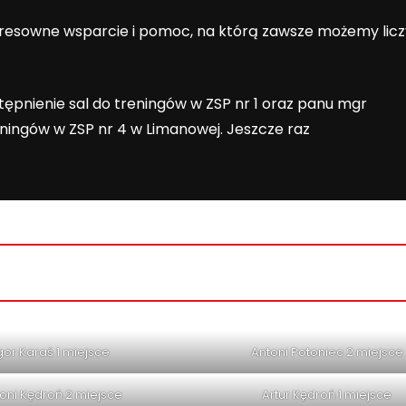
resowne wsparcie i pomoc, na którą zawsze możemy lic
ępnienie sal do treningów w ZSP nr 1 oraz panu mgr
eningów w ZSP nr 4 w Limanowej. Jeszcze raz
gor Karaś 1 miejsce
Antoni Potoniec 2 miejsce
oni Kędroń 2 miejsce
Artur Kędroń 1 miejsce