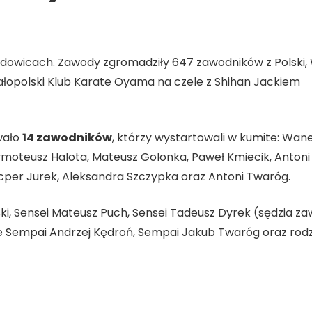
dowicach. Zawody zgromadziły 647 zawodników z Polski,
Małopolski Klub Karate Oyama na czele z Shihan Jackiem
wało
14 zawodników
, którzy wystartowali w kumite: Wan
 Tymoteusz Halota, Mateusz Golonka, Paweł Kmiecik, Antoni
 Kacper Jurek, Aleksandra Szczypka oraz Antoni Twaróg.
ski, Sensei Mateusz Puch, Sensei Tadeusz Dyrek (sędzia z
e Sempai Andrzej Kędroń, Sempai Jakub Twaróg oraz rod