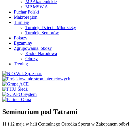
MP Akademickie
MP MSWiA
Puchar Polski
Makroregion
Turnieje
Turnieje Dzieci i Młodzieży
Turnieje Seniorów
Pokazy
Egzaminy
Zgrupowania, obozy
Kadra Narodowa
Obozy
Trening
Seminarium pod Tatrami
11 i 12 maja w hali Centralnego Ośrodka Sportu w Zakopanem odbył