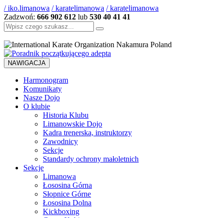
/ iko.limanowa
/ karatelimanowa
/ karatelimanowa
Zadzwoń:
666 902 612
lub
530 40 41 41
Szukaj:
NAWIGACJA
Harmonogram
Komunikaty
Nasze Dojo
O klubie
Historia Klubu
Limanowskie Dojo
Kadra trenerska, instruktorzy
Zawodnicy
Sekcje
Standardy ochrony małoletnich
Sekcje
Limanowa
Łososina Górna
Słopnice Górne
Łososina Dolna
Kickboxing