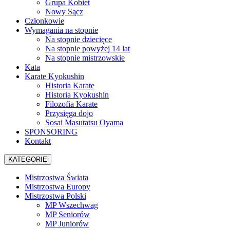
Grupa Kobiet
Nowy Sącz
Członkowie
Wymagania na stopnie
Na stopnie dziecięce
Na stopnie powyżej 14 lat
Na stopnie mistrzowskie
Kata
Karate Kyokushin
Historia Karate
Historia Kyokushin
Filozofia Karate
Przysięga dojo
Sosai Masutatsu Oyama
SPONSORING
Kontakt
KATEGORIE
Mistrzostwa Świata
Mistrzostwa Europy
Mistrzostwa Polski
MP Wszechwag
MP Seniorów
MP Juniorów