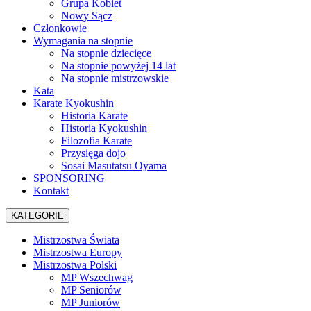
Grupa Kobiet
Nowy Sącz
Członkowie
Wymagania na stopnie
Na stopnie dziecięce
Na stopnie powyżej 14 lat
Na stopnie mistrzowskie
Kata
Karate Kyokushin
Historia Karate
Historia Kyokushin
Filozofia Karate
Przysięga dojo
Sosai Masutatsu Oyama
SPONSORING
Kontakt
KATEGORIE
Mistrzostwa Świata
Mistrzostwa Europy
Mistrzostwa Polski
MP Wszechwag
MP Seniorów
MP Juniorów