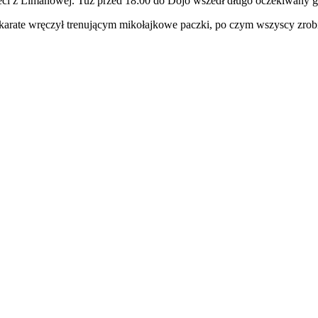
dzieci z Limanowej. Tuż przed 18:00 do Dojo wszedł długo oczekiwany g
 karate wręczył trenującym mikołajkowe paczki, po czym wszyscy zrobi