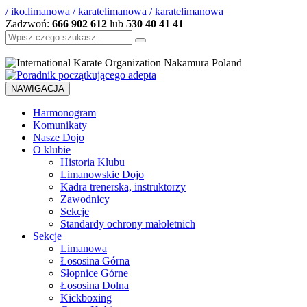
/ iko.limanowa
/ karatelimanowa
/ karatelimanowa
Zadzwoń:
666 902 612
lub
530 40 41 41
Szukaj:
NAWIGACJA
Harmonogram
Komunikaty
Nasze Dojo
O klubie
Historia Klubu
Limanowskie Dojo
Kadra trenerska, instruktorzy
Zawodnicy
Sekcje
Standardy ochrony małoletnich
Sekcje
Limanowa
Łososina Górna
Słopnice Górne
Łososina Dolna
Kickboxing