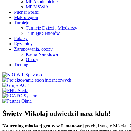
MP Akademickie
MP MSWiA
Puchar Polski
Makroregion
Turnieje
Turnieje Dzieci i Młodzieży
Turnieje Seniorów
Pokazy
Egzaminy
Zgrupowania, obozy
Kadra Narodowa
Obozy
Trening
Święty Mikołaj odwiedził nasz klub!
Na trening młodszej grupy w Limanowej
przybył święty Mikołaj. 