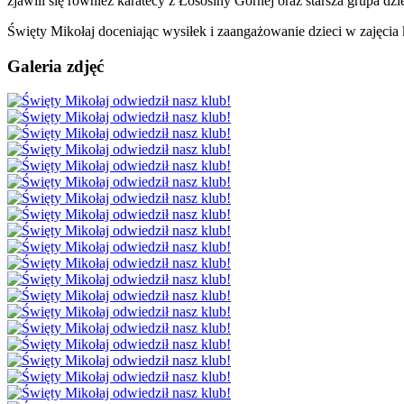
zjawili się również karatecy z Łososiny Górnej oraz starsza grupa 
Święty Mikołaj doceniając wysiłek i zaangażowanie dzieci w zajęcia
Galeria zdjęć