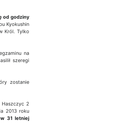
ę od godziny
bu Kyokushin
w Król. Tylko
 egzaminu na
ilił szeregi
ry zostanie
f Haszczyc 2
ia 2013 roku
o
w 31 letniej