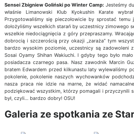
Sensei Zbigniew Goliński po Winter Camp:
Jesteśmy dum
właśnie Limanowski Klub Kyokushin Karate wybra
Przygotowaliśmy się pieczołowicie by sprostać temu 
dołożyliśmy wszelkich starań by uczestnicy zimowego s
wszelkie niedociągnięcia z góry przepraszamy. Wracaj
dobrocią i szczerością przy okazji „zaraża” tym wszys
bardzo wysokim poziomie, uczestnicy są zadowoleni z 
Sosai Oyamy Shihan Wakiuchi. I gdyby tego było mał
posiadacza czarnego pasa. Nasz zawodnik Marcin Guz
bratem Edwardem przed kilkunastu laty wylewaliśmy pot
pokolenie, pokolenie naszych wychowanków podchodzi 
nasza praca nie idzie na marne, że widać namacaln
podziękować wszystkim, którzy pomagali i przyczynili s
był, czyli… bardzo dobry! OSU!
Galeria ze spotkania ze Sta