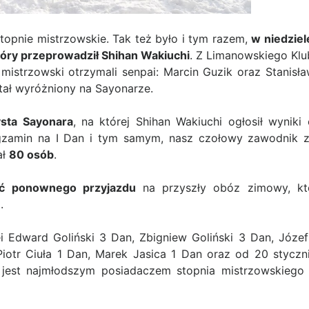
topnie mistrzowskie. Tak też było i tym razem,
w niedziel
tóry przeprowadził Shihan Wakiuchi
. Z Limanowskiego Klu
istrzowski otrzymali senpai: Marcin Guzik oraz Stanisła
tał wyróżniony na Sayonarze.
sta Sayonara
, na której Shihan Wakiuchi ogłosił wyniki
gzamin na I Dan i tym samym, nasz czołowy zawodnik zas
ał
80 osób
.
ęć ponownego przyjazdu
na przyszły obóz zimowy, któ
.
ei Edward Goliński 3 Dan, Zbigniew Goliński 3 Dan, Józe
iotr Ciuła 1 Dan, Marek Jasica 1 Dan oraz od 20 styczn
y jest najmłodszym posiadaczem stopnia mistrzowskieg