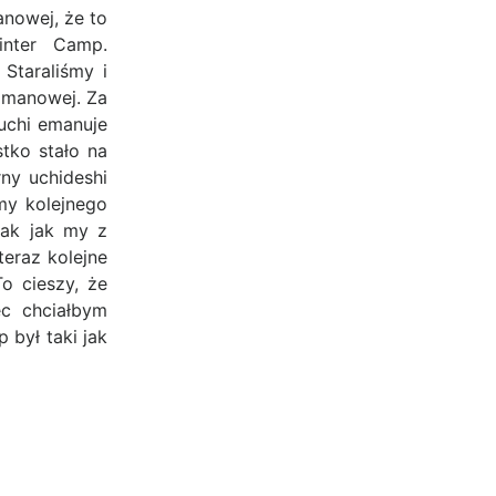
nowej, że to
inter Camp.
Staraliśmy i
Limanowej. Za
uchi emanuje
stko stało na
ny uchideshi
my kolejnego
tak jak my z
teraz kolejne
o cieszy, że
ec chciałbym
 był taki jak