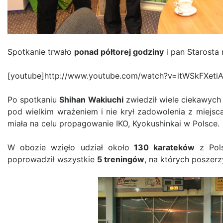
Spotkanie trwało
ponad półtorej godziny
i pan Starosta 
[youtube]http://www.youtube.com/watch?v=itWSkFXetiA
Po spotkaniu
Shihan Wakiuchi
zwiedził wiele ciekawych 
pod wielkim wrażeniem i nie krył zadowolenia z miej
miała na celu propagowanie IKO, Kyokushinkai w Polsce.
W obozie wzięło udział około
130 karateków
z Pols
poprowadził wszystkie
5 treningów
, na których poszerz