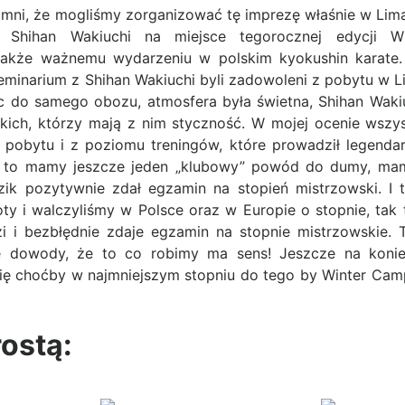
ni, że mogliśmy zorganizować tę imprezę właśnie w Lima
ł Shihan Wakiuchi na miejsce tegorocznej edycji W
jakże ważnemu wydarzeniu w polskim kyokushin karate. 
eminarium z Shihan Wakiuchi byli zadowoleni z pobytu w 
ąc do samego obozu, atmosfera była świetna, Shihan Waki
tkich, którzy mają z nim styczność. W mojej ocenie wszy
pobytu i z poziomu treningów, które prowadził legendar
o to mamy jeszcze jeden „klubowy” powód do dumy, ma
ik pozytywnie zdał egzamin na stopień mistrzowski. I 
y i walczyliśmy w Polsce oraz w Europie o stopnie, tak 
i bezbłędnie zdaje egzamin na stopnie mistrzowskie. T
e dowody, że to co robimy ma sens! Jeszcze na koni
ię choćby w najmniejszym stopniu do tego by Winter Camp
rostą: