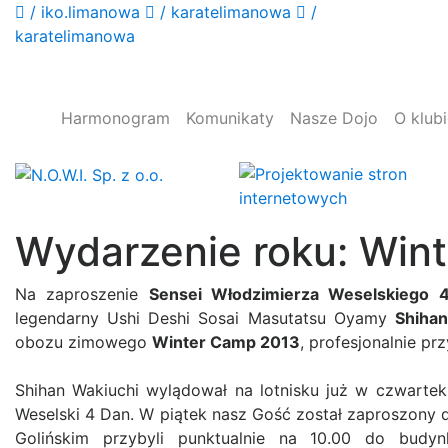
/ iko.limanowa
/ karatelimanowa
/
karatelimanowa
Harmonogram
Komunikaty
Nasze Dojo
O klub
Wydarzenie roku: Win
Na zaproszenie
Sensei Włodzimierza Weselskiego 
legendarny Ushi Deshi Sosai Masutatsu Oyamy
Shiha
obozu zimowego
Winter Camp 2013
, profesjonalnie p
Shihan Wakiuchi wylądował na lotnisku już w czwartek,
Weselski 4 Dan. W piątek nasz Gość został zaproszony d
Golińskim przybyli punktualnie na 10.00 do budy