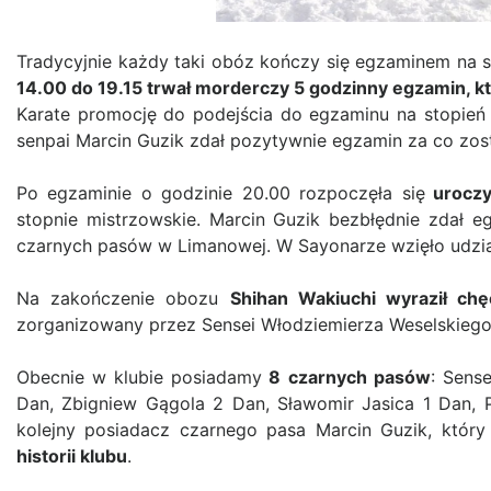
Tradycyjnie każdy taki obóz kończy się egzaminem na s
14.00 do 19.15 trwał morderczy 5 godzinny egzamin, k
Karate promocję do podejścia do egzaminu na stopień m
senpai Marcin Guzik zdał pozytywnie egzamin za co zos
Po egzaminie o godzinie 20.00 rozpoczęła się
uroczy
stopnie mistrzowskie. Marcin Guzik bezbłędnie zdał e
czarnych pasów w Limanowej. W Sayonarze wzięło udzi
Na zakończenie obozu
Shihan Wakiuchi wyraził ch
zorganizowany przez Sensei Włodziemierza Weselskiego
Obecnie w klubie posiadamy
8 czarnych pasów
: Sens
Dan, Zbigniew Gągola 2 Dan, Sławomir Jasica 1 Dan, P
kolejny posiadacz czarnego pasa Marcin Guzik, któr
historii klubu
.