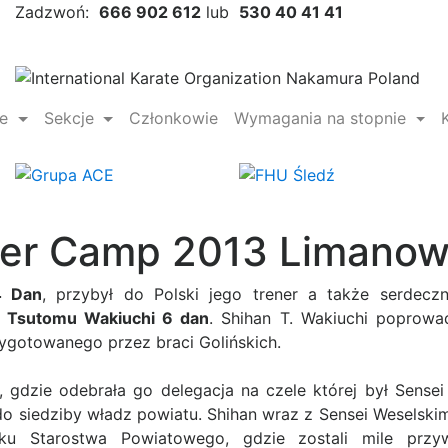
Zadzwoń:
666 902 612
lub
530 40 41 41
ie
Sekcje
Członkowie
Wymagania na stopnie
ter Camp 2013 Limano
4 Dan
, przybył do Polski jego trener a także serdeczny
n Tsutomu Wakiuchi 6 dan
. Shihan T. Wakiuchi poprowad
rzygotowanego przez braci Golińskich.
 gdzie odebrała go delegacja na czele której był Sensei
o siedziby władz powiatu. Shihan wraz z Sensei Weselski
nku Starostwa Powiatowego, gdzie zostali mile przy