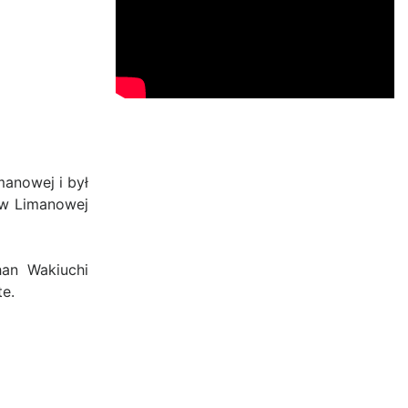
manowej i był
 w Limanowej
han Wakiuchi
te.