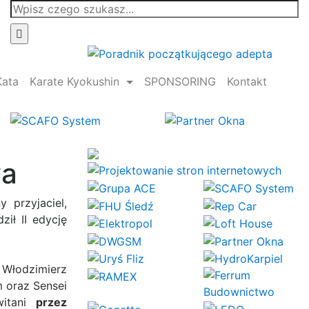
Szukaj:
Kata
Karate Kyokushin
SPONSORING
Kontakt
wa
 przyjaciel,
ził II edycję
 Włodzimierz
m oraz Sensei
witani
przez