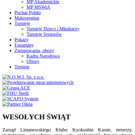
MP Akademickie
MP MSWiA
Puchar Polski
Makroregion
Turnieje
Turnieje Dzieci i Młodzieży
Turnieje Seniorów
Pokazy
Egzaminy
Zgrupowania, obozy
Kadra Narodowa
Obozy
Trening
WESOŁYCH ŚWIĄT
Zarząd Limanowskiego Klubu Kyokushin Karate, trenerzy,