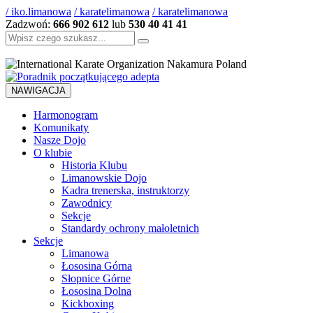
/ iko.limanowa
/ karatelimanowa
/ karatelimanowa
Zadzwoń:
666 902 612
lub
530 40 41 41
Szukaj:
NAWIGACJA
Harmonogram
Komunikaty
Nasze Dojo
O klubie
Historia Klubu
Limanowskie Dojo
Kadra trenerska, instruktorzy
Zawodnicy
Sekcje
Standardy ochrony małoletnich
Sekcje
Limanowa
Łososina Górna
Słopnice Górne
Łososina Dolna
Kickboxing