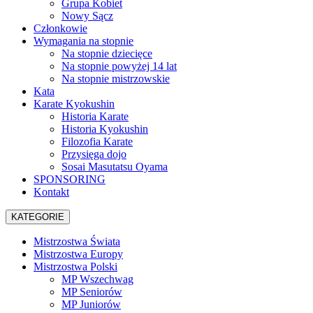
Grupa Kobiet
Nowy Sącz
Członkowie
Wymagania na stopnie
Na stopnie dziecięce
Na stopnie powyżej 14 lat
Na stopnie mistrzowskie
Kata
Karate Kyokushin
Historia Karate
Historia Kyokushin
Filozofia Karate
Przysięga dojo
Sosai Masutatsu Oyama
SPONSORING
Kontakt
KATEGORIE
Mistrzostwa Świata
Mistrzostwa Europy
Mistrzostwa Polski
MP Wszechwag
MP Seniorów
MP Juniorów