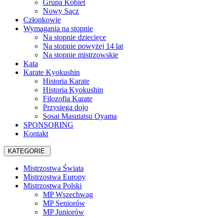
Grupa Kobiet
Nowy Sącz
Członkowie
Wymagania na stopnie
Na stopnie dziecięce
Na stopnie powyżej 14 lat
Na stopnie mistrzowskie
Kata
Karate Kyokushin
Historia Karate
Historia Kyokushin
Filozofia Karate
Przysięga dojo
Sosai Masutatsu Oyama
SPONSORING
Kontakt
KATEGORIE
Mistrzostwa Świata
Mistrzostwa Europy
Mistrzostwa Polski
MP Wszechwag
MP Seniorów
MP Juniorów