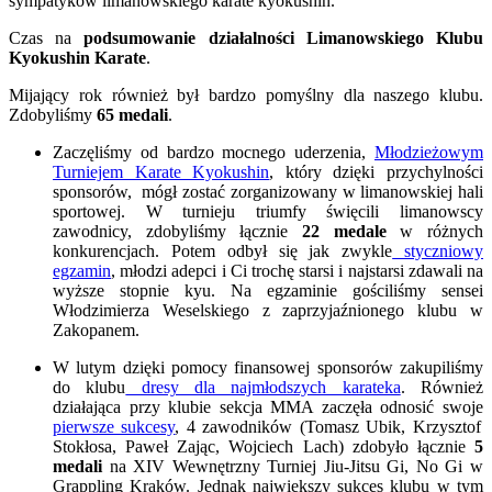
sympatyków limanowskiego karate kyokushin.
Czas na
podsumowanie działalności Limanowskiego Klubu
Kyokushin Karate
.
Mijający rok również był bardzo pomyślny dla naszego klubu.
Zdobyliśmy
65 medali
.
Zaczęliśmy od bardzo mocnego uderzenia,
Młodzieżowym
Turniejem Karate Kyokushin
, który dzięki przychylności
sponsorów, mógł zostać zorganizowany w limanowskiej hali
sportowej. W turnieju triumfy święcili limanowscy
zawodnicy, zdobyliśmy łącznie
22 medale
w różnych
konkurencjach. Potem odbył się jak zwykle
styczniowy
egzamin
, młodzi adepci i Ci trochę starsi i najstarsi zdawali na
wyższe stopnie kyu. Na egzaminie gościliśmy sensei
Włodzimierza Weselskiego z zaprzyjaźnionego klubu w
Zakopanem.
W lutym dzięki pomocy finansowej sponsorów zakupiliśmy
do klubu
dresy dla najmłodszych karateka
. Również
działająca przy klubie sekcja MMA zaczęła odnosić swoje
pierwsze sukcesy
, 4 zawodników (Tomasz Ubik, Krzysztof
Stokłosa, Paweł Zając, Wojciech Lach) zdobyło łącznie
5
medali
na XIV Wewnętrzny Turniej Jiu-Jitsu Gi, No Gi w
Grappling Kraków. Jednak największy sukces klubu w tym