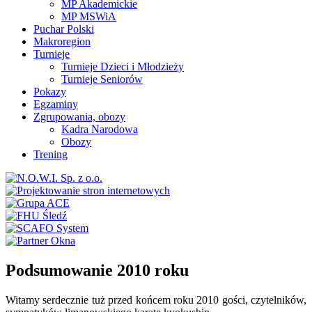
MP Akademickie
MP MSWiA
Puchar Polski
Makroregion
Turnieje
Turnieje Dzieci i Młodzieży
Turnieje Seniorów
Pokazy
Egzaminy
Zgrupowania, obozy
Kadra Narodowa
Obozy
Trening
Podsumowanie 2010 roku
Witamy serdecznie tuż przed końcem roku 2010 gości, czytelników,