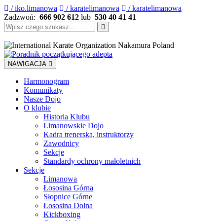
/ iko.limanowa
/ karatelimanowa
/ karatelimanowa
Zadzwoń:
666 902 612
lub
530 40 41 41
Szukaj:
NAWIGACJA
Harmonogram
Komunikaty
Nasze Dojo
O klubie
Historia Klubu
Limanowskie Dojo
Kadra trenerska, instruktorzy
Zawodnicy
Sekcje
Standardy ochrony małoletnich
Sekcje
Limanowa
Łososina Górna
Słopnice Górne
Łososina Dolna
Kickboxing