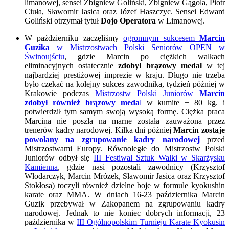
limanowej, sensei Zbigniew Goliński, Zbigniew Gągola, Piotr
Ciuła, Sławomir Jasica oraz Józef Haszczyc. Sensei Edward
Goliński otrzymał tytuł
Dojo Operatora
w Limanowej.
W październiku zaczęliśmy
ogromnym sukcesem
Marcin
Guzika
w Mistrzostwach Polski Seniorów OPEN w
Świnoujściu
, gdzie Marcin po ciężkich walkach
eliminacyjnych ostatecznie
zdobył brązowy medal
w tej
najbardziej prestiżowej imprezie w kraju. Długo nie trzeba
było czekać na kolejny sukces zawodnika, tydzień później w
Krakowie podczas
Mistrzostw Polski Juniorów
Marcin
zdobył również brązowy meda
l
w kumite + 80 kg. i
potwierdził tym samym swoją wysoką formę. Ciężka praca
Marcina nie poszła na marne została zauważona przez
trenerów kadry narodowej. Kilka dni później
Marcin zostaje
powołany na zgrupowanie kadry narodowej
przed
Mistrzostwami Europy. Równoległe do Mistrzostw Polski
Juniorów odbył się
III Festiwal Sztuk Walki w Skarżysku
Kamienna
, gdzie nasi pozostali zawodnicy (Krzysztof
Włodarczyk, Marcin Mrózek, Sławomir Jasica oraz Krzysztof
Stokłosa) toczyli również dzielne boje w formule kyokushin
karate oraz MMA. W dniach 16-23 października Marcin
Guzik przebywał w Zakopanem na zgrupowaniu kadry
narodowej. Jednak to nie koniec dobrych informacji, 23
października w
III Ogólnopolskim Turnieju Karate Kyokusin