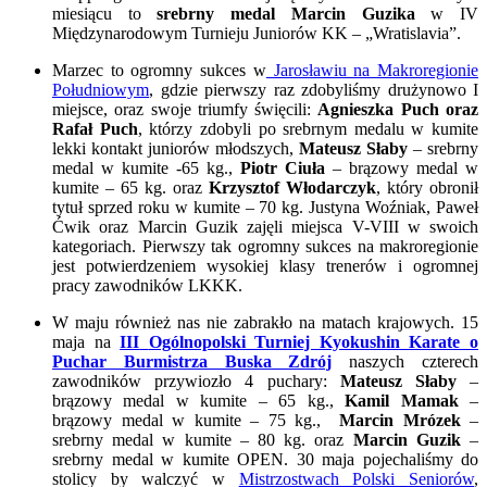
miesiącu to
srebrny medal Marcin Guzika
w IV
Międzynarodowym Turnieju Juniorów KK – „Wratislavia”.
Marzec to ogromny sukces w
Jarosławiu na Makroregionie
Południowym
, gdzie pierwszy raz zdobyliśmy drużynowo I
miejsce, oraz swoje triumfy święcili:
Agnieszka Puch oraz
Rafał Puch
, którzy zdobyli po srebrnym medalu w kumite
lekki kontakt juniorów młodszych,
Mateusz Słaby
– srebrny
medal w kumite -65 kg.,
Piotr Ciuła
– brązowy medal w
kumite – 65 kg. oraz
Krzysztof Włodarczyk
, który obronił
tytuł sprzed roku w kumite – 70 kg. Justyna Woźniak, Paweł
Ćwik oraz Marcin Guzik zajęli miejsca V-VIII w swoich
kategoriach. Pierwszy tak ogromny sukces na makroregionie
jest potwierdzeniem wysokiej klasy trenerów i ogromnej
pracy zawodników LKKK.
W maju również nas nie zabrakło na matach krajowych. 15
maja na
III
Ogólnopolski Turniej Kyokushin Karate o
Puchar Burmistrza Buska Zdr
ój
naszych czterech
zawodników przywiozło 4 puchary:
Mateusz Słaby
–
brązowy medal w kumite – 65 kg.,
Kamil Mamak
–
brązowy medal w kumite – 75 kg.,
Marcin Mrózek
–
srebrny medal w kumite – 80 kg. oraz
Marcin Guzik
–
srebrny medal w kumite OPEN. 30 maja pojechaliśmy do
stolicy by walczyć w
Mistrzostwach Polski Seniorów
,