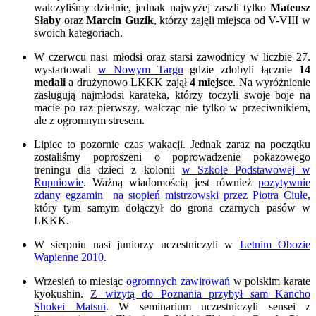
walczyliśmy dzielnie, jednak najwyżej zaszli tylko
Mateusz
Słaby
oraz
Marcin Guzik
, którzy zajęli miejsca od V-VIII w
swoich kategoriach.
W czerwcu nasi młodsi oraz starsi zawodnicy w liczbie 27.
wystartowali
w Nowym Targu
gdzie zdobyli łącznie
14
medali
a drużynowo LKKK zajął
4 miejsce
. Na wyróżnienie
zasługują najmłodsi karateka, którzy toczyli swoje boje na
macie po raz pierwszy, walcząc nie tylko w przeciwnikiem,
ale z ogromnym stresem.
Lipiec to pozornie czas wakacji. Jednak zaraz na początku
zostaliśmy poproszeni o poprowadzenie pokazowego
treningu dla dzieci z kolonii
w Szkole Podstawowej w
Rupniowie
. Ważną wiadomością jest również
pozytywnie
zdany egzamin na stopień mistrzowski przez Piotra Ciułe,
który tym samym dołączył do grona czarnych pasów w
LKKK.
W sierpniu nasi juniorzy uczestniczyli w
Letnim Obozie
Wapienne 2010.
Wrzesień to miesiąc
ogromnych zawirowań
w polskim karate
kyokushin.
Z wizytą do Poznania przybył sam Kancho
Shokei Matsui
. W seminarium uczestniczyli sensei z