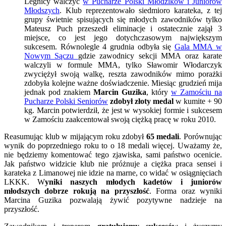
Legnicy walczyć
w Pucharze Polski Młodzików i Juniorów
Młodszych
. Klub reprezentowało siedmioro karateka, z tej
grupy świetnie spisujących się młodych zawodników tylko
Mateusz Puch przeszedł eliminacje i ostatecznie zajął 3
miejsce, co jest jego dotychczasowym największym
sukcesem. Równolegle 4 grudnia odbyła się
Gala MMA w
Nowym Sączu
gdzie zawodnicy sekcji MMA oraz karate
walczyli w formule MMA, tylko Sławomir Włodarczyk
zwyciężył swoją walkę, reszta zawodników mimo porażki
zdobyła kolejne ważne doświadczenie. Miesiąc grudzień mija
jednak pod znakiem
Marcin Guzika
, który
w Zamościu na
Pucharze Polski Seniorów
zdobył złoty medal
w kumite + 90
kg. Marcin potwierdził, że jest w wysokiej formie i sukcesem
w Zamościu zaakcentował swoją ciężką pracę w roku 2010.
Reasumując klub w mijającym roku zdobył
65 medali
. Porównując
wynik do poprzedniego roku to o 18 medali więcej. Uważamy że,
nie będziemy komentować tego zjawiska, sami państwo ocenicie.
Jak państwo widzicie klub nie próżnuje a ciężka praca sensei i
karateka z Limanowej nie idzie na marne, co widać w osiągnięciach
LKKK. W
yniki naszych młodych kadetów i juniorów
młodszych dobrze rokują na przyszłość
. Forma oraz wyniki
Marcina Guzika pozwalają żywić pozytywne nadzieje na
przyszłość.