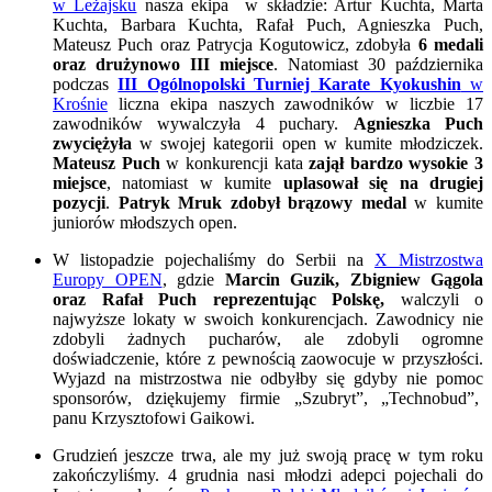
w Leżajsku
nasza ekipa w składzie: Artur Kuchta, Marta
Kuchta, Barbara Kuchta, Rafał Puch, Agnieszka Puch,
Mateusz Puch oraz Patrycja Kogutowicz, zdobyła
6 medali
oraz drużynowo III miejsce
. Natomiast 30 października
podczas
III Ogólnopolski Turniej Karate Kyokushin
w
Krośnie
liczna ekipa naszych zawodników w liczbie 17
zawodników wywalczyła 4 puchary.
Agnieszka Puch
zwyciężyła
w swojej kategorii open w kumite młodziczek.
Mateusz Puch
w konkurencji kata
zajął bardzo wysokie 3
miejsce
, natomiast w kumite
uplasował się na drugiej
pozycji
.
Patryk Mruk
zdobył brązowy medal
w kumite
juniorów młodszych open.
W listopadzie pojechaliśmy do Serbii na
X Mistrzostwa
Europy OPEN
, gdzie
Marcin Guzik, Zbigniew Gągola
oraz Rafał Puch reprezentując Polskę,
walczyli o
najwyższe lokaty w swoich konkurencjach. Zawodnicy nie
zdobyli żadnych pucharów, ale zdobyli ogromne
doświadczenie, które z pewnością zaowocuje w przyszłości.
Wyjazd na mistrzostwa nie odbyłby się gdyby nie pomoc
sponsorów, dziękujemy firmie „Szubryt”, „Technobud”,
panu Krzysztofowi Gaikowi.
Grudzień jeszcze trwa, ale my już swoją pracę w tym roku
zakończyliśmy. 4 grudnia nasi młodzi adepci pojechali do