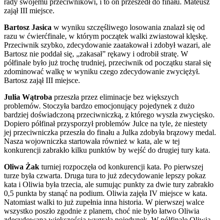
rady swojemu przeciwnikowi, i to on przeszedł do finału. Mateusz
zajął III miejsce.
Bartosz Jasica
w wyniku szczęśliwego losowania znalazł się od
razu w ćwierćfinale, w którym początek walki zwiastował klęskę.
Przeciwnik szybko, zdecydowanie zaatakował i zdobył wazari, ale
Bartosz nie poddał się, „zakasał” rękawy i odrobił stratę. W
półfinale było już trochę trudniej, przeciwnik od początku starał się
zdominować walkę w wyniku czego zdecydowanie zwyciężył.
Bartosz zajął III miejsce.
Julia Wątroba
przeszła przez eliminacje bez większych
problemów. Stoczyła bardzo emocjonujący pojedynek z dużo
bardziej doświadczoną przeciwniczką, z którego wyszła zwycięsko.
Dopiero półfinał przysporzył problemów Julce na tyle, że niestety
jej przeciwniczka przeszła do finału a Julka zdobyła brązowy medal.
Nasza wojowniczka startowała również w kata, ale w tej
konkurencji zabrakło kilku punktów by wejść do drugiej tury kata.
Oliwa Żak
turniej rozpoczęła od konkurencji kata. Po pierwszej
turze była czwarta. Druga tura to już zdecydowanie lepszy pokaz
kata i Oliwia była trzecia, ale sumując punkty za dwie tury zabrakło
0,5 punkta by stanąć na podium. Oliwia zajęła IV miejsce w kata.
Natomiast walki to już zupełnia inna historia. W pierwszej walce
wszystko poszło zgodnie z planem, choć nie było łatwo Oliwia
zdecydowaną większością wygrała pojedynek. W półfinale Oliwia