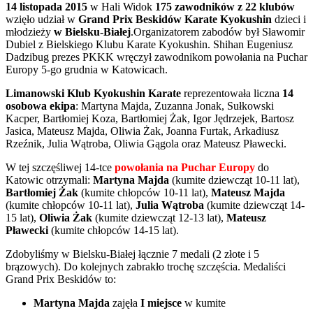
14 listopada 2015
w Hali Widok
175 zawodników z 22 klubów
wzięło udział w
Grand Prix Beskidów Karate Kyokushin
dzieci i
młodzieży
w Bielsku-Białej
.Organizatorem zabodów był Sławomir
Dubiel z Bielskiego Klubu Karate Kyokushin. Shihan Eugeniusz
Dadzibug prezes PKKK wręczył zawodnikom powołania na Puchar
Europy 5-go grudnia w Katowicach.
Limanowski Klub Kyokushin Karate
reprezentowała liczna
14
osobowa ekipa
: Martyna Majda, Zuzanna Jonak, Sułkowski
Kacper, Bartłomiej Koza, Bartłomiej Żak, Igor Jędrzejek, Bartosz
Jasica, Mateusz Majda, Oliwia Żak, Joanna Furtak, Arkadiusz
Rzeźnik, Julia Wątroba, Oliwia Gągola oraz Mateusz Pławecki.
W tej szczęśliwej 14-tce
powołania na Puchar Europy
do
Katowic otrzymali:
Martyna Majda
(kumite dziewcząt 10-11 lat),
Bartłomiej Żak
(kumite chłopców 10-11 lat),
Mateusz Majda
(kumite chłopców 10-11 lat),
Julia Wątroba
(kumite dziewcząt 14-
15 lat),
Oliwia Żak
(kumite dziewcząt 12-13 lat),
Mateusz
Pławecki
(kumite chłopców 14-15 lat).
Zdobyliśmy w Bielsku-Białej łącznie 7 medali (2 złote i 5
brązowych). Do kolejnych zabrakło trochę szczęścia. Medaliści
Grand Prix Beskidów to:
Martyna Majda
zajęła
I miejsce
w kumite