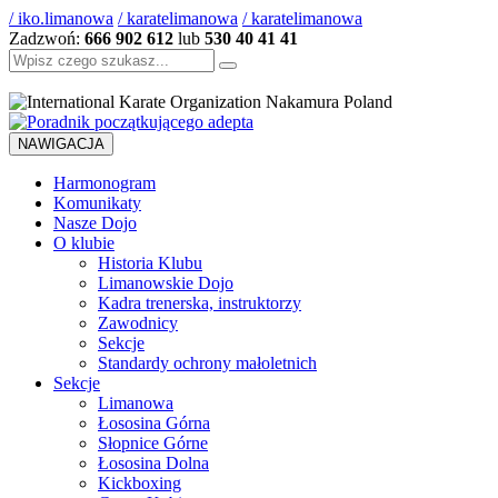
/ iko.limanowa
/ karatelimanowa
/ karatelimanowa
Zadzwoń:
666 902 612
lub
530 40 41 41
Szukaj:
NAWIGACJA
Harmonogram
Komunikaty
Nasze Dojo
O klubie
Historia Klubu
Limanowskie Dojo
Kadra trenerska, instruktorzy
Zawodnicy
Sekcje
Standardy ochrony małoletnich
Sekcje
Limanowa
Łososina Górna
Słopnice Górne
Łososina Dolna
Kickboxing