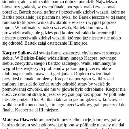
stopniem, ale i z nim sobie bardzo dobrze poradził. Największa
bitwa rozegrała się w ćwierćfinale, początek walki zwiastował
porażkę, Bartek został trafiony i przeciwnik zdobył wazari, które na
Bartka podziałało jak płachta na byka, bo Bartek jeszcze w tej samej
rundzie trafił przeciwnika dwukrotnie w kask i wygrał poprzez
ippon. W półfinale zabrakło szczęścia, Bartek dominował,
prowadził walkę, ale gdzieś pod koniec zabrakło koncentracji i
niestety przeciwnik zdobył wazarii, którego już niestety nie udało
się odrobić. Bartek zajął ostatecznie III miejsce.
Kacper Sułkowski
swoją formą zaskoczył chyba nawet samego
siebie. W Bielsku-Białej widzieliśmy innego Kacpra, pewnego
siebie, zdecydowanego i bardzo zaciętego. Walki eliminacyjne
wygrał bez większych problemów pokonując przeciwników
ulubioną techniką mawashi-geri-jodan. Dopiero ćwierćfinał
przyniósł niemałe problemy. Kacper na początku walki został
trafiony i musiał do końca rundy odrobić straty by wejść do
premiowanej czwórki, ale nie w głowie było odrabianie, Kacper nie
dość, że odrobił stratę to jeszcze wygrał poprzez ippon. W półfinale
niestety podzielił los Bartka i tak samo jak on gdzieś w końcówce
walki stracił koncentrację i to jego przeciwnik wygrał i przeszedł do
finału. Kacper zajął III miejsce.
Mateusz Pławecki
po przejściu przez eliminacje, które wygrał w
bardzo dobrym stylu zdobywając ippon w półfinale niestety nie dał