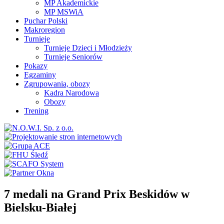
MP Akademickie
MP MSWiA
Puchar Polski
Makroregion
Turnieje
Turnieje Dzieci i Młodzieży
Turnieje Seniorów
Pokazy
Egzaminy
Zgrupowania, obozy
Kadra Narodowa
Obozy
Trening
7 medali na Grand Prix Beskidów w
Bielsku-Białej