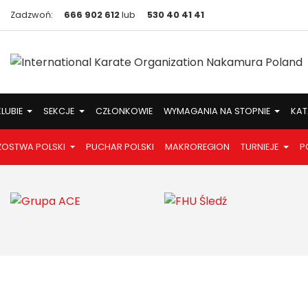
Zadzwoń:
666 902 612
lub
530 40 41 41
KLUBIE
SEKCJE
CZŁONKOWIE
WYMAGANIA NA STOPNIE
KAT
ZOSTWA POLSKI
PUCHAR POLSKI
MAKROREGION
TURNIEJE
P