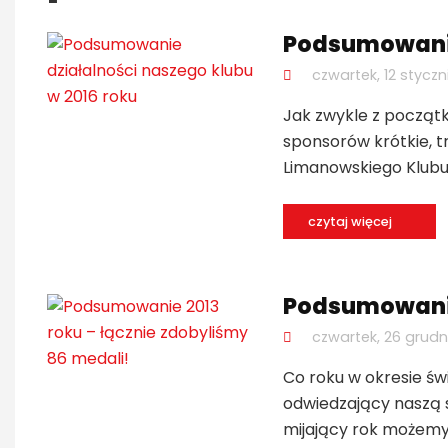
Podsumowanie 
czwartek, 12 styczn
Jak zwykle z począt
sponsorów krótkie, t
Limanowskiego Klubu 
czytaj więcej
Podsumowanie 
czwartek, 26 grudn
Co roku w okresie ś
odwiedzający naszą 
mijający rok możemy