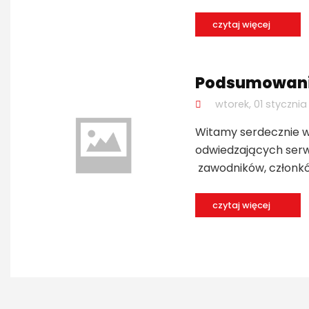
czytaj więcej
Podsumowanie
wtorek, 01 stycznia
Witamy serdecznie ws
odwiedzających serw
zawodników, członków
czytaj więcej