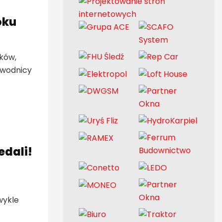
oku
ków,
awodnicy
edali!
wykle