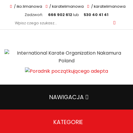
/ iko.limanowa
/ karatelimanowa
/ karatelimanowa
Zadzwoń:
666 902 612
lub
530 40 41 41
Szukaj:
NAWIGACJA
KATEGORIE