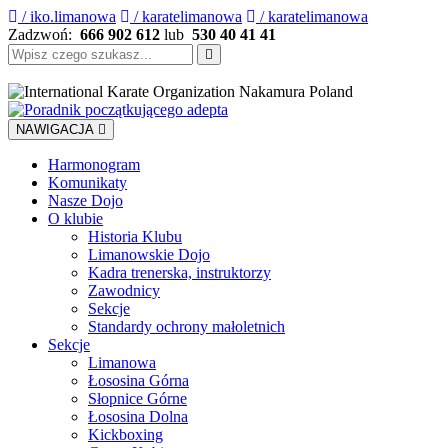
/ iko.limanowa
/ karatelimanowa
/ karatelimanowa
Zadzwoń:
666 902 612
lub
530 40 41 41
Szukaj:
NAWIGACJA
Harmonogram
Komunikaty
Nasze Dojo
O klubie
Historia Klubu
Limanowskie Dojo
Kadra trenerska, instruktorzy
Zawodnicy
Sekcje
Standardy ochrony małoletnich
Sekcje
Limanowa
Łososina Górna
Słopnice Górne
Łososina Dolna
Kickboxing