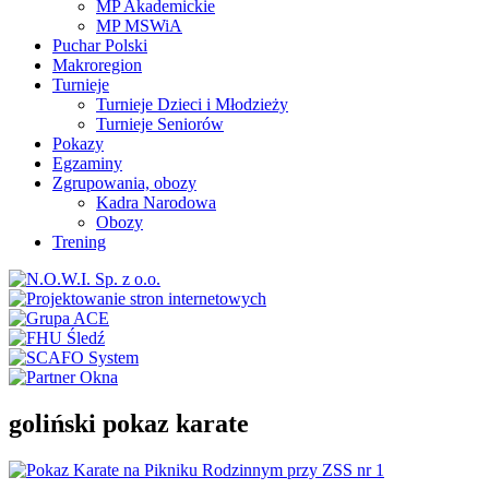
MP Akademickie
MP MSWiA
Puchar Polski
Makroregion
Turnieje
Turnieje Dzieci i Młodzieży
Turnieje Seniorów
Pokazy
Egzaminy
Zgrupowania, obozy
Kadra Narodowa
Obozy
Trening
goliński pokaz karate