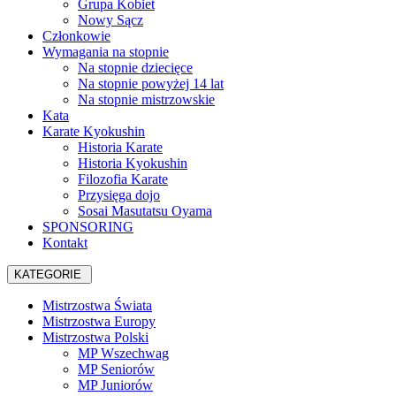
Grupa Kobiet
Nowy Sącz
Członkowie
Wymagania na stopnie
Na stopnie dziecięce
Na stopnie powyżej 14 lat
Na stopnie mistrzowskie
Kata
Karate Kyokushin
Historia Karate
Historia Kyokushin
Filozofia Karate
Przysięga dojo
Sosai Masutatsu Oyama
SPONSORING
Kontakt
KATEGORIE
Mistrzostwa Świata
Mistrzostwa Europy
Mistrzostwa Polski
MP Wszechwag
MP Seniorów
MP Juniorów