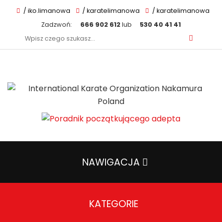
/ iko.limanowa
/ karatelimanowa
/ karatelimanowa
Zadzwoń:
666 902 612
lub
530 40 41 41
Szukaj:
NAWIGACJA
KATEGORIE